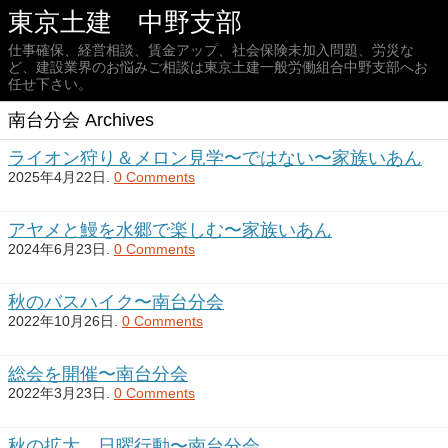
東京土建 中野支部
仕事確保、経営相談、賃金アップ、社会保険未加入問題、労災な
ど、建設業界のお悩みご相談は東京土建一般労働組合中野支部へお
任せ下さい。
南台分会 Archives
ライオン狩り＆メロン見学〜ではない〜家族いあん
2025年4月22日.
0 Comments
アヤメと鰻を水郷で楽しむ〜家族いあん
2024年6月23日.
0 Comments
秋のバスハイク〜南台分会
2022年10月26日.
0 Comments
総会を開催〜南台分会
2022年3月23日.
0 Comments
秋の拡大 日曜行動〜南台分会