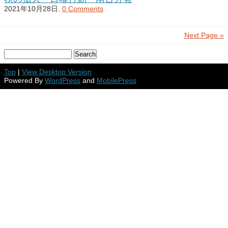
2021年10月28日.
0 Comments
Next Page »
Top
|
View Desktop Version
Powered By
WordPress
and
MobilePress