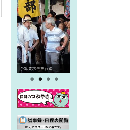
予算要求デモ行進
住宅デー
メ