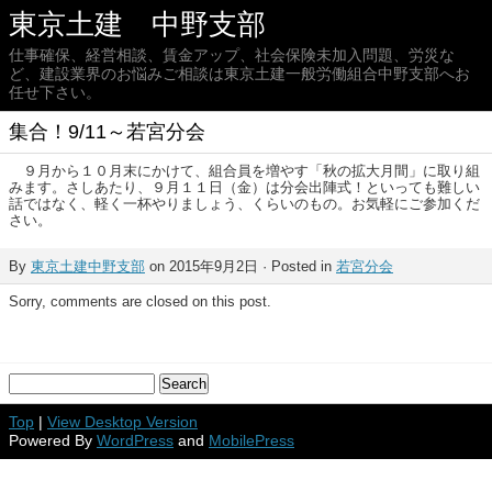
東京土建 中野支部
仕事確保、経営相談、賃金アップ、社会保険未加入問題、労災な
ど、建設業界のお悩みご相談は東京土建一般労働組合中野支部へお
任せ下さい。
集合！9/11～若宮分会
９月から１０月末にかけて、組合員を増やす「秋の拡大月間」に取り組
みます。さしあたり、９月１１日（金）は分会出陣式！といっても難しい
話ではなく、軽く一杯やりましょう、くらいのもの。お気軽にご参加くだ
さい。
By
東京土建中野支部
on 2015年9月2日 · Posted in
若宮分会
Sorry, comments are closed on this post.
Top
|
View Desktop Version
Powered By
WordPress
and
MobilePress