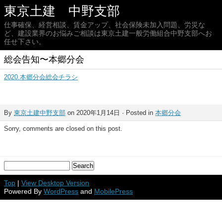
東京土建 中野支部
仕事確保、経営相談、賃金アップ、社会保険未加入問題、労災な
ど、建設業界のお悩みご相談は東京土建一般労働組合中野支部へお
任せ下さい。
総会告知〜本郷分会
2020.本郷分会総会チラシ
By
東京土建中野支部
on 2020年1月14日 · Posted in
本郷分会
Sorry, comments are closed on this post.
Top
|
View Desktop Version
Powered By
WordPress
and
MobilePress