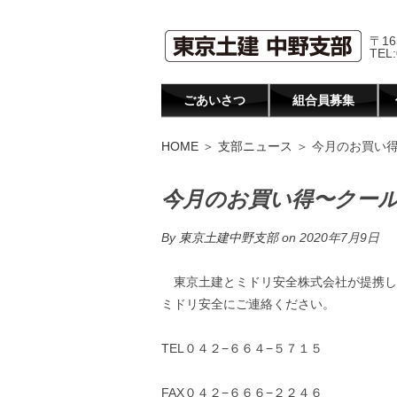
〒16
TEL:
ごあいさつ
組合員募集
HOME
＞
支部ニュース
＞ 今月のお買い
今月のお買い得〜クー
By
東京土建中野支部
on 2020年7月9日
東京土建とミドリ安全株式会社が提携し
ミドリ安全にご連絡ください。
TEL０４２−６６４−５７１５
FAX０４２−６６６−２２４６