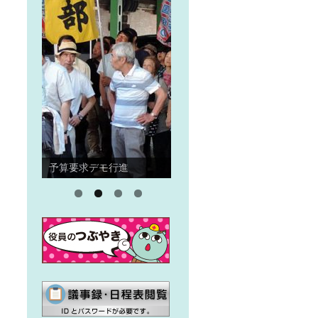
予算要求デモ行進
住宅デー
メ