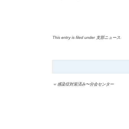
This entry is filed under
支部ニュース
.
«
感染症対策済み〜分会センター