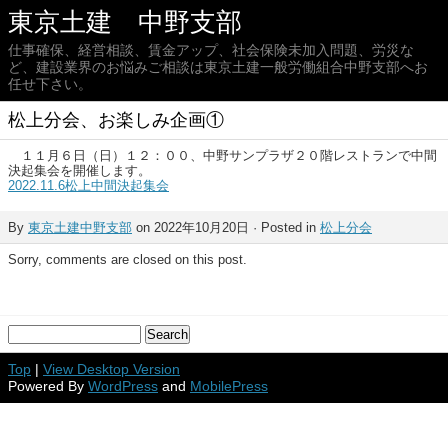
東京土建 中野支部
仕事確保、経営相談、賃金アップ、社会保険未加入問題、労災な
ど、建設業界のお悩みご相談は東京土建一般労働組合中野支部へお
任せ下さい。
松上分会、お楽しみ企画①
１１月６日（日）１２：００、中野サンプラザ２０階レストランで中間
決起集会を開催します。
2022.11.6松上中間決起集会
By
東京土建中野支部
on 2022年10月20日 · Posted in
松上分会
Sorry, comments are closed on this post.
Top
|
View Desktop Version
Powered By
WordPress
and
MobilePress