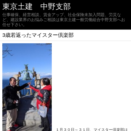
東京土建 中野支部
仕事確保、経営相談、賃金アップ、社会保険未加入問題、労災な
ど、建設業界のお悩みご相談は東京土建一般労働組合中野支部へお
任せ下さい。
3歳若返ったマイスター倶楽部
１月３０日～３１日、マイスター倶楽部は