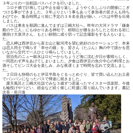
３年ぶりの一泊初詣バスハイクを行いました。
コロナ禍で計画しては中止を繰り返し、ようやく久しぶりの開催にこぎ
つける事ができました。３年ぶりという事もあって参加者の皆さんも待ち
わびてか、集合時間より前に予定の３８名全員が揃い、バスは中野を出発
しました。
バスは東名を順調に進んでまずは三嶋大社へ。昨年の大河ドラマ「鎌倉
殿の十三人」にもゆかりある神社で、頼朝公が腰をおろしたと伝わる岩に
腰掛け大泉洋さん、もとい頼朝に成り切って記念撮影をする人もいまし
た。
恋人岬は西伊豆から富士山と駿河湾を望む絶好のロケーションで、本来
は恋人同士で鳴らす「幸せの鐘」を、皆さん（たぶん）胸の中で誰かを思
いながら交代で一人ひとり鳴らしていました。
宿泊先のニュー銀水はロビーからちょうど海に沈む夕日が素晴らしく、
一同思わず声をあげてしまいました。夕食は西伊豆の魚介中心の料理とお
酒そしてビンゴ大会を楽しみ、みな夜遅くまで時間を忘れて交流しまし
た。
２日目も快晴のもと伊豆半島をぐるっとめぐり、皆で買い込んだお土産
でパンパンになったバスで帰途に就きました。
露天風呂と三嶋大社詣でみな３歳ずつ若返ったマイスター倶楽部。今後
も輪投げやつどい、総会など続く催しに旺盛に取り組んでいきます。書記
次長・前川進