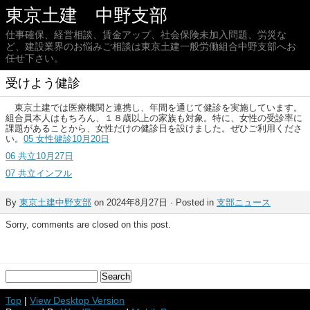
東京土建 中野支部
仕事確保、経営相談、賃金アップ、社会保険未加入問題、労災な
ど、建設業界のお悩みご相談は東京土建一般労働組合中野支部へお
任せ下さい。
受けよう健診
東京土建では医療機関と連携し、年間を通じて健診を実施しています。
組合員本人はもちろん、１８歳以上の家族も対象。特に、女性の受診率に
課題があることから、女性だけの健診日を設けました。ぜひご利用くださ
い。
05 女性健診10月20日
06 共立10月27日
07 共立インフル
By
東京土建中野支部
on 2024年8月27日 · Posted in
支部ニュース
Sorry, comments are closed on this post.
Top
|
View Desktop Version