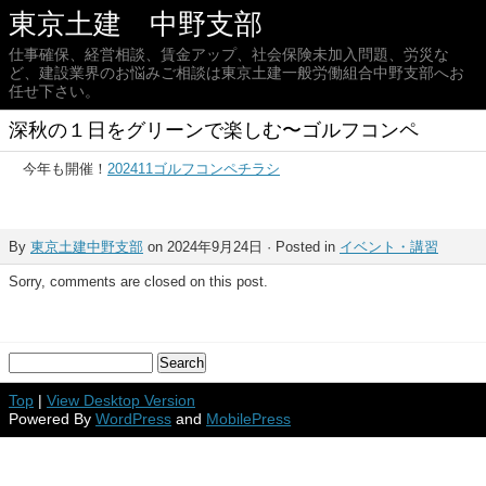
東京土建 中野支部
仕事確保、経営相談、賃金アップ、社会保険未加入問題、労災な
ど、建設業界のお悩みご相談は東京土建一般労働組合中野支部へお
任せ下さい。
深秋の１日をグリーンで楽しむ〜ゴルフコンペ
今年も開催！
202411ゴルフコンペチラシ
By
東京土建中野支部
on 2024年9月24日 · Posted in
イベント・講習
Sorry, comments are closed on this post.
Top
|
View Desktop Version
Powered By
WordPress
and
MobilePress