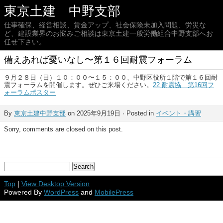
東京土建 中野支部
仕事確保、経営相談、賃金アップ、社会保険未加入問題、労災な
ど、建設業界のお悩みご相談は東京土建一般労働組合中野支部へお
任せ下さい。
備えあれば憂いなし〜第１６回耐震フォーラム
９月２８日（日）１０：００〜１５：００、中野区役所１階で第１６回耐
震フォーラムを開催します。ぜひご来場ください。
22 耐震協 第16回フ
ォーラムポスター
By
東京土建中野支部
on 2025年9月19日 · Posted in
イベント・講習
Sorry, comments are closed on this post.
Top
|
View Desktop Version
Powered By
WordPress
and
MobilePress