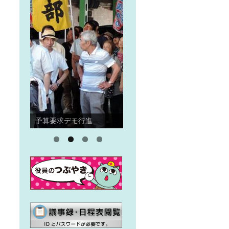
予算要求デモ行進
住宅デー
メ