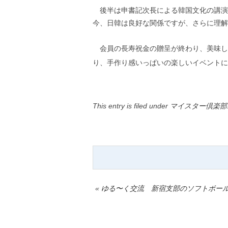
後半は申書記次長による韓国文化の講演
今、日韓は良好な関係ですが、さらに理解
会員の長寿祝金の贈呈が終わり、美味し
り、手作り感いっぱいの楽しいイベントに
This entry is filed under
マイスター倶楽部
«
ゆる〜く交流 新宿支部のソフトボー