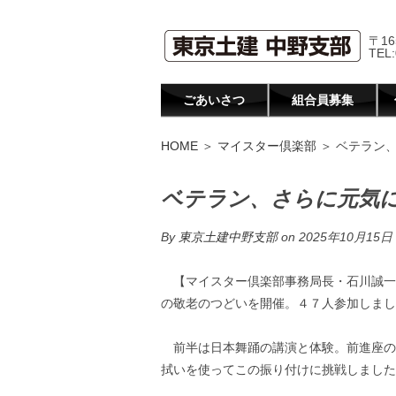
〒16
TEL:
ごあいさつ
組合員募集
HOME
＞
マイスター倶楽部
＞ ベテラン
ベテラン、さらに元気
By
東京土建中野支部
on 2025年10月15日
【マイスター倶楽部事務局長・石川誠一
の敬老のつどいを開催。４７人参加しまし
前半は日本舞踊の講演と体験。前進座の
拭いを使ってこの振り付けに挑戦しました