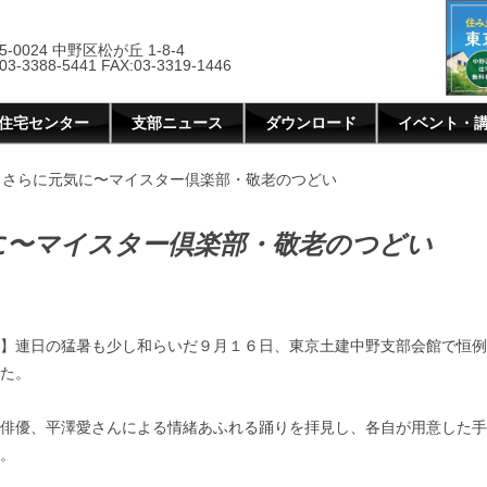
5-0024 中野区松が丘 1-8-4
03-3388-5441 FAX:03-3319-1446
住宅センター
支部ニュース
ダウンロード
イベント・
、さらに元気に〜マイスター倶楽部・敬老のつどい
に〜マイスター倶楽部・敬老のつどい
】連日の猛暑も少し和らいだ９月１６日、東京土建中野支部会館で恒例
た。
俳優、平澤愛さんによる情緒あふれる踊りを拝見し、各自が用意した手
。