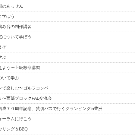
観劇のあっせん
いて学ぼう
び踏み台の制作講習
住宅について学ぼう
うぞ
学ぶ
備えよう〜上級救命講習
について学ぶ
ーンで楽しむ〜ゴルフコンペ
よう〜西部ブロックPAL交流会
！結成７０周年記念、貸切バスで行くグランピングin豊洲
フォーラムに行こう
ウリング＆BBQ