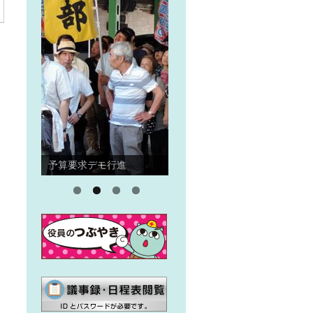
予算要求デモ行進
住宅デー
メ